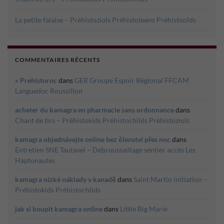
La petite falaise – Préhistoziols Préhistoteens Préhistoolds
COMMENTAIRES RÉCENTS
» Prehistoroc
dans
GER Groupe Espoir Régional FFCAM
Languedoc Roussillon
acheter du kamagra en pharmacie sans ordonnance
dans
Chant de tirs – Préhistokids Préhistochilds Préhistoziols
kamagra objednávejte online bez členství přes noc
dans
Entretien SNE Tautavel – Débroussaillage sentier accès Les
Haptonautes
kamagra nízké náklady v kanadě
dans
Saint Martin initiation –
Préhistokids Préhistochilds
jak si koupit kamagra online
dans
Little Big Marie