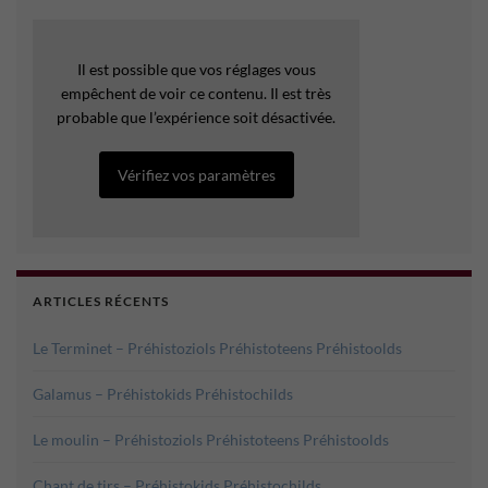
Il est possible que vos réglages vous
empêchent de voir ce contenu. Il est très
probable que l’expérience soit désactivée.
Vérifiez vos paramètres
ARTICLES RÉCENTS
Le Terminet – Préhistoziols Préhistoteens Préhistoolds
Galamus – Préhistokids Préhistochilds
Le moulin – Préhistoziols Préhistoteens Préhistoolds
Chant de tirs – Préhistokids Préhistochilds