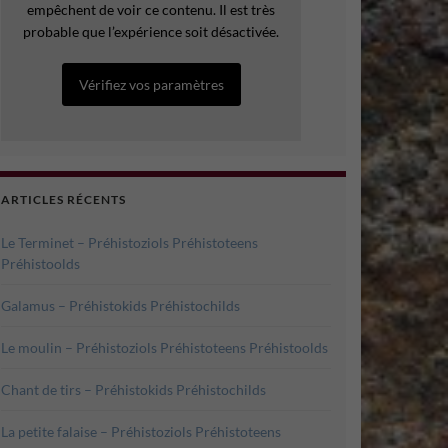
empêchent de voir ce contenu. Il est très
probable que l’expérience soit désactivée.
Vérifiez vos paramètres
ARTICLES RÉCENTS
Le Terminet – Préhistoziols Préhistoteens
Préhistoolds
Galamus – Préhistokids Préhistochilds
Le moulin – Préhistoziols Préhistoteens Préhistoolds
Chant de tirs – Préhistokids Préhistochilds
La petite falaise – Préhistoziols Préhistoteens