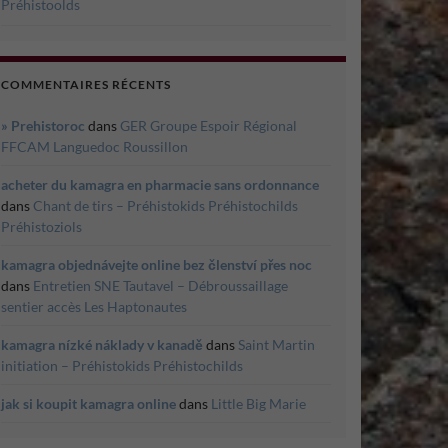
Préhistoolds
COMMENTAIRES RÉCENTS
» Prehistoroc
dans
GER Groupe Espoir Régional
FFCAM Languedoc Roussillon
acheter du kamagra en pharmacie sans ordonnance
dans
Chant de tirs – Préhistokids Préhistochilds
Préhistoziols
kamagra objednávejte online bez členství přes noc
dans
Entretien SNE Tautavel – Débroussaillage
sentier accès Les Haptonautes
kamagra nízké náklady v kanadě
dans
Saint Martin
initiation – Préhistokids Préhistochilds
jak si koupit kamagra online
dans
Little Big Marie