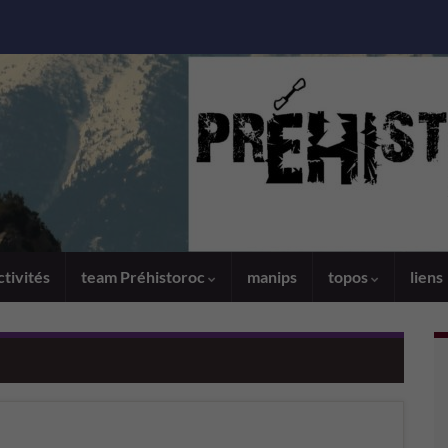
ctivités
team Préhistoroc
manips
topos
liens