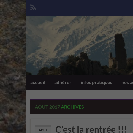
accueil
adhérer
infos pratiques
nos a
AOÛT 2017
ARCHIVES
C’est la rentrée !!!
AOÛT