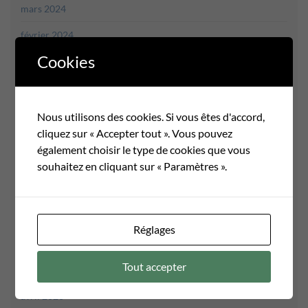
mars 2024
février 2024
Cookies
janvier 2024
décembre 2023
novembre 2023
Nous utilisons des cookies. Si vous êtes d'accord,
cliquez sur « Accepter tout ». Vous pouvez
octobre 2023
également choisir le type de cookies que vous
souhaitez en cliquant sur « Paramètres ».
septembre 2023
août 2023
juillet 2023
Réglages
juin 2023
Tout accepter
mai 2023
avril 2023