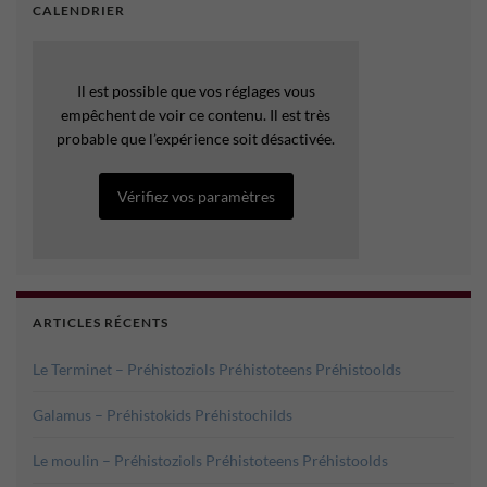
CALENDRIER
Il est possible que vos réglages vous
empêchent de voir ce contenu. Il est très
probable que l’expérience soit désactivée.
Vérifiez vos paramètres
ARTICLES RÉCENTS
Le Terminet – Préhistoziols Préhistoteens Préhistoolds
Galamus – Préhistokids Préhistochilds
Le moulin – Préhistoziols Préhistoteens Préhistoolds