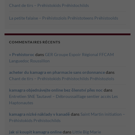
Chant de tirs – Préhistokids Préhistochilds
La petite falaise – Préhistoziols Préhistoteens Préhistoolds
COMMENTAIRES RÉCENTS
» Prehistoroc
dans
GER Groupe Espoir Régional FFCAM
Languedoc Roussillon
acheter du kamagra en pharmacie sans ordonnance
dans
Chant de tirs – Préhistokids Préhistochilds Préhistoziols
kamagra objednávejte online bez členství přes noc
dans
Entretien SNE Tautavel – Débroussaillage sentier accès Les
Haptonautes
kamagra nízké náklady v kanadě
dans
Saint Martin initiation –
Préhistokids Préhistochilds
jak si koupit kamagra online
dans
Little Big Marie