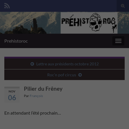
Togg
sear
Search for:
for
Prehistoroc
Toggl
navig
Lettre aux présidents octobre 2012
Roc’n pof circus
Pilier du Frêney
NOV
06
Par
François
En attendant l’été prochain…