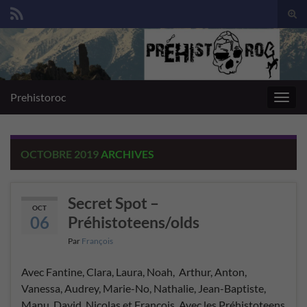
Togg
sear
Search for:
for
Prehistoroc
Toggl
navig
OCTOBRE 2019
ARCHIVES
Secret Spot –
OCT
06
Préhistoteens/olds
Par
François
Avec Fantine, Clara, Laura, Noah, Arthur, Anton,
Vanessa, Audrey, Marie-No, Nathalie, Jean-Baptiste,
Manu, David, Nicolas et François. Avec les Préhistoteens