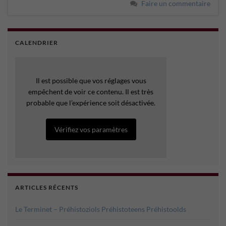
Faire un commentaire
CALENDRIER
Il est possible que vos réglages vous
empêchent de voir ce contenu. Il est très
probable que l’expérience soit désactivée.
Vérifiez vos paramètres
ARTICLES RÉCENTS
Le Terminet – Préhistoziols Préhistoteens Préhistoolds