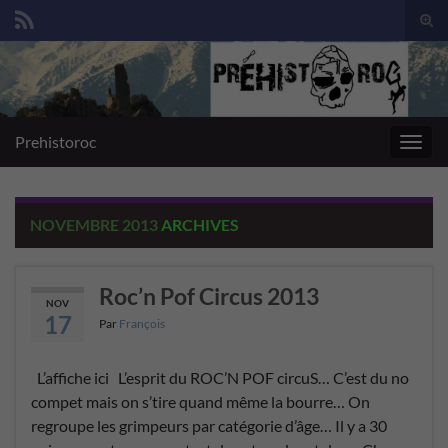
Togg
sear
Search for:
for
Prehistoroc
Toggl
navig
NOVEMBRE 2013
ARCHIVES
Roc’n Pof Circus 2013
NOV
17
Par
François
L’affiche ici L’esprit du ROC’N POF circuS… C’est du no
compet mais on s’tire quand même la bourre… On
regroupe les grimpeurs par catégorie d’âge… Il y a 30