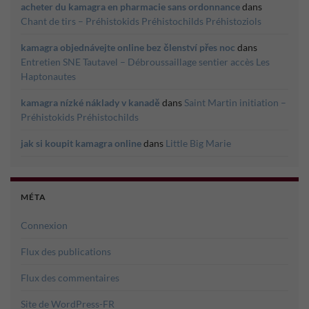
acheter du kamagra en pharmacie sans ordonnance
dans
Chant de tirs – Préhistokids Préhistochilds Préhistoziols
kamagra objednávejte online bez členství přes noc
dans
Entretien SNE Tautavel – Débroussaillage sentier accès Les
Haptonautes
kamagra nízké náklady v kanadě
dans
Saint Martin initiation –
Préhistokids Préhistochilds
jak si koupit kamagra online
dans
Little Big Marie
MÉTA
Connexion
Flux des publications
Flux des commentaires
Site de WordPress-FR