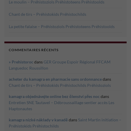
Le moulin – Préhistoziols Préhistoteens Préhistoolds
Chant de tirs – Préhistokids Préhistochilds
La petite falaise – Préhistoziols Préhistoteens Préhistoolds
COMMENTAIRES RÉCENTS
» Prehistoroc
dans
GER Groupe Espoir Régional FFCAM
Languedoc Roussillon
acheter du kamagra en pharmacie sans ordonnance
dans
Chant de tirs – Préhistokids Préhistochilds Préhistoziols
kamagra objednávejte online bez členství přes noc
dans
Entretien SNE Tautavel – Débroussaillage sentier accès Les
Haptonautes
kamagra nízké náklady v kanadě
dans
Saint Martin initiation –
Préhistokids Préhistochilds