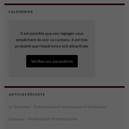
CALENDRIER
Il est possible que vos réglages vous
empêchent de voir ce contenu. Il est très
probable que l’expérience soit désactivée.
Vérifiez vos paramètres
ARTICLES RÉCENTS
Le Terminet – Préhistoziols Préhistoteens Préhistoolds
Galamus – Préhistokids Préhistochilds