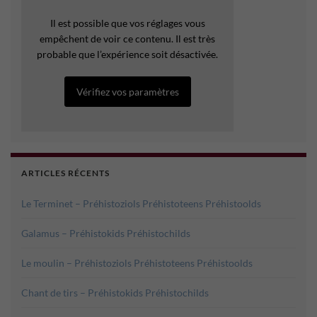
Il est possible que vos réglages vous
empêchent de voir ce contenu. Il est très
probable que l’expérience soit désactivée.
Vérifiez vos paramètres
ARTICLES RÉCENTS
Le Terminet – Préhistoziols Préhistoteens Préhistoolds
Galamus – Préhistokids Préhistochilds
Le moulin – Préhistoziols Préhistoteens Préhistoolds
Chant de tirs – Préhistokids Préhistochilds