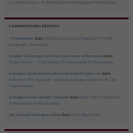
La petite falaise – Préhistoziols Préhistoteens Préhistoolds
COMMENTAIRES RÉCENTS
» Prehistoroc
dans
GER Groupe Espoir Régional FFCAM
Languedoc Roussillon
acheter du kamagra en pharmacie sans ordonnance
dans
Chant de tirs – Préhistokids Préhistochilds Préhistoziols
kamagra objednávejte online bez členství přes noc
dans
Entretien SNE Tautavel – Débroussaillage sentier accès Les
Haptonautes
kamagra nízké náklady v kanadě
dans
Saint Martin initiation –
Préhistokids Préhistochilds
jak si koupit kamagra online
dans
Little Big Marie