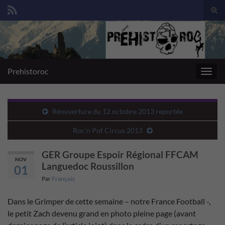
Togg
sear
Search for:
for
Prehistoroc
Toggl
navig
Réouverture du 12 octobre 2013 reportée
Roc’n Pof Circus 2013
GER Groupe Espoir Régional FFCAM
NOV
Languedoc Roussillon
01
Par
François
Dans le Grimper de cette semaine – notre France Football -,
le petit Zach devenu grand en photo pleine page (avant