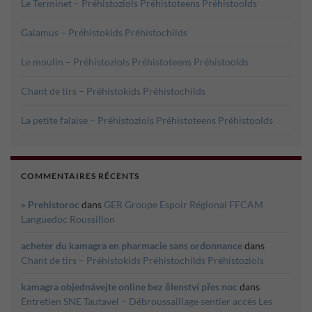
Le Terminet – Préhistoziols Préhistoteens Préhistoolds
Galamus – Préhistokids Préhistochilds
Le moulin – Préhistoziols Préhistoteens Préhistoolds
Chant de tirs – Préhistokids Préhistochilds
La petite falaise – Préhistoziols Préhistoteens Préhistoolds
COMMENTAIRES RÉCENTS
» Prehistoroc
dans
GER Groupe Espoir Régional FFCAM
Languedoc Roussillon
acheter du kamagra en pharmacie sans ordonnance
dans
Chant de tirs – Préhistokids Préhistochilds Préhistoziols
kamagra objednávejte online bez členství přes noc
dans
Entretien SNE Tautavel – Débroussaillage sentier accès Les