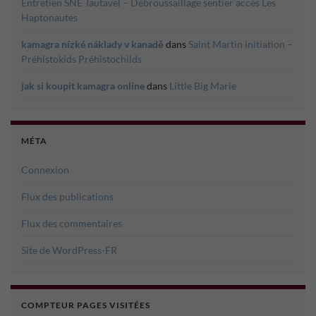
Entretien SNE Tautavel – Débroussaillage sentier accès Les
Haptonautes
kamagra nízké náklady v kanadě
dans
Saint Martin initiation –
Préhistokids Préhistochilds
jak si koupit kamagra online
dans
Little Big Marie
MÉTA
Connexion
Flux des publications
Flux des commentaires
Site de WordPress-FR
COMPTEUR PAGES VISITÉES