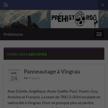
Togg
sear
Search for:
for
Prehistoroc
Toggl
navig
MARS 2024
ARCHIVES
Panneautage à Vingrau
MAR
24
Par
François
Avec Estelle, Angélique, Anne-Gaëlle, Paul, Yoann, Guy,
Antoine et François. La team de TRECS 2024 escalade en
vadrouille à Vingrau. Pour ne presque plus se perdre,