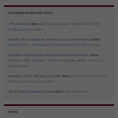
COMMENTAIRES RÉCENTS
» Prehistoroc
dans
GER Groupe Espoir Régional FFCAM
Languedoc Roussillon
acheter du kamagra en pharmacie sans ordonnance
dans
Chant de tirs – Préhistokids Préhistochilds Préhistoziols
kamagra objednávejte online bez členství přes noc
dans
Entretien SNE Tautavel – Débroussaillage sentier accès Les
Haptonautes
kamagra nízké náklady v kanadě
dans
Saint Martin initiation –
Préhistokids Préhistochilds
jak si koupit kamagra online
dans
Little Big Marie
MÉTA