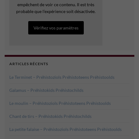
empêchent de voir ce contenu. Il est très
probable que l’expérience soit désactivée.
Vérifiez vos paramètres
ARTICLES RÉCENTS
Le Terminet – Préhistoziols Préhistoteens Préhistoolds
Galamus – Préhistokids Préhistochilds
Le moulin – Préhistoziols Préhistoteens Préhistoolds
Chant de tirs – Préhistokids Préhistochilds
La petite falaise – Préhistoziols Préhistoteens Préhistoolds