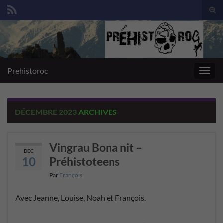
Togg
sear
Search for:
for
Prehistoroc
Toggl
navig
DÉCEMBRE 2023
ARCHIVES
Vingrau Bona nit –
DÉC
10
Préhistoteens
Par
François
Avec Jeanne, Louise, Noah et François.