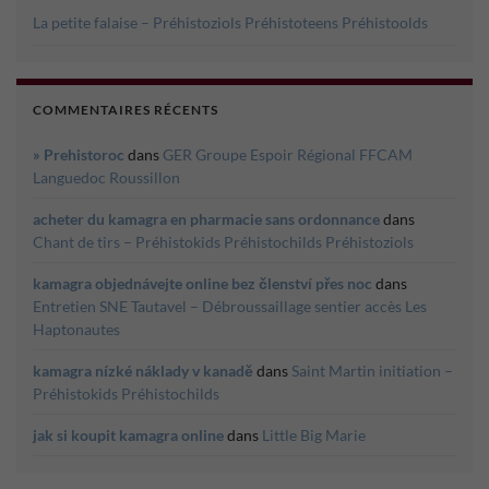
La petite falaise – Préhistoziols Préhistoteens Préhistoolds
COMMENTAIRES RÉCENTS
» Prehistoroc
dans
GER Groupe Espoir Régional FFCAM
Languedoc Roussillon
acheter du kamagra en pharmacie sans ordonnance
dans
Chant de tirs – Préhistokids Préhistochilds Préhistoziols
kamagra objednávejte online bez členství přes noc
dans
Entretien SNE Tautavel – Débroussaillage sentier accès Les
Haptonautes
kamagra nízké náklady v kanadě
dans
Saint Martin initiation –
Préhistokids Préhistochilds
jak si koupit kamagra online
dans
Little Big Marie