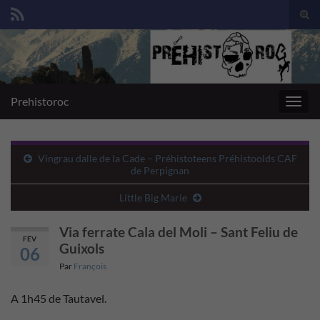
Togg
sear
Search for:
for
Prehistoroc
Toggl
navig
Vingrau dalle de la Cade – Préhistoteens Préhistoolds CAF
de Perpignan
Little Big Marie
Via ferrate Cala del Moli – Sant Feliu de
FÉV
Guixols
06
Par
François
A 1h45 de Tautavel.