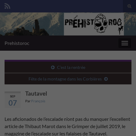
Togg
sear
Search for:
for
Prehistoroc
Toggl
navig
C’est la rentrée
Fête de la montagne dans les Corbières
Tautavel
SEP
07
Par
François
Les aficionados de l’escalade n’ont pas du manquer l’excellent
article de Thibaut Marot dans le Grimper de juillet 2019, le
magazine de l’escalade sur les falaises de Tautavel.