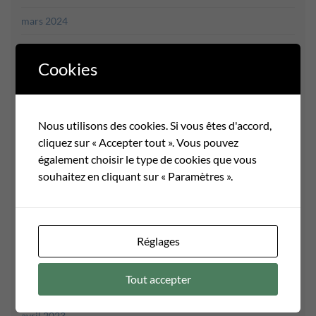
mars 2024
février 2024
Cookies
janvier 2024
décembre 2023
Nous utilisons des cookies. Si vous êtes d'accord,
novembre 2023
cliquez sur « Accepter tout ». Vous pouvez
octobre 2023
également choisir le type de cookies que vous
souhaitez en cliquant sur « Paramètres ».
septembre 2023
août 2023
juillet 2023
Réglages
juin 2023
Tout accepter
mai 2023
avril 2023