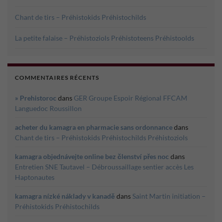
Chant de tirs – Préhistokids Préhistochilds
La petite falaise – Préhistoziols Préhistoteens Préhistoolds
COMMENTAIRES RÉCENTS
» Prehistoroc
dans
GER Groupe Espoir Régional FFCAM
Languedoc Roussillon
acheter du kamagra en pharmacie sans ordonnance
dans
Chant de tirs – Préhistokids Préhistochilds Préhistoziols
kamagra objednávejte online bez členství přes noc
dans
Entretien SNE Tautavel – Débroussaillage sentier accès Les
Haptonautes
kamagra nízké náklady v kanadě
dans
Saint Martin initiation –
Préhistokids Préhistochilds