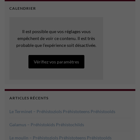
CALENDRIER
Il est possible que vos réglages vous
empêchent de voir ce contenu. Il est très
probable que l’expérience soit désactivée.
Vérifiez vos paramètres
ARTICLES RÉCENTS
Le Terminet – Préhistoziols Préhistoteens Préhistoolds
Galamus – Préhistokids Préhistochilds
Le moulin – Préhistoziols Préhistoteens Préhistoolds