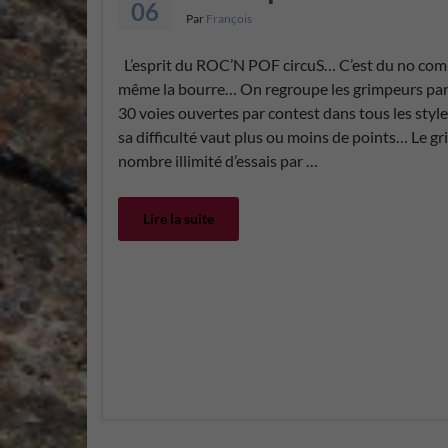
06
Par
François
L’esprit du ROC’N POF circuS… C’est du no comp
même la bourre… On regroupe les grimpeurs par c
30 voies ouvertes par contest dans tous les sty
sa difficulté vaut plus ou moins de points… Le g
nombre illimité d’essais par …
Lire la suite