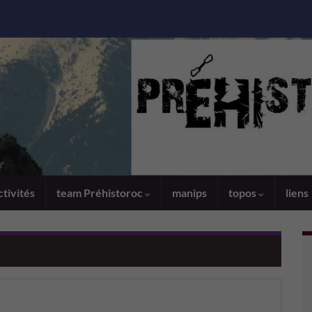
ctivités
team Préhistoroc
manips
topos
liens