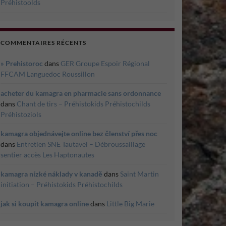
Préhistoolds
COMMENTAIRES RÉCENTS
» Prehistoroc
dans
GER Groupe Espoir Régional
FFCAM Languedoc Roussillon
acheter du kamagra en pharmacie sans ordonnance
dans
Chant de tirs – Préhistokids Préhistochilds
Préhistoziols
kamagra objednávejte online bez členství přes noc
dans
Entretien SNE Tautavel – Débroussaillage
sentier accès Les Haptonautes
kamagra nízké náklady v kanadě
dans
Saint Martin
initiation – Préhistokids Préhistochilds
jak si koupit kamagra online
dans
Little Big Marie