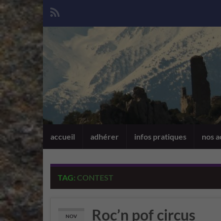
accueil
adhérer
infos pratiques
nos a
TAG:
CONTEST
Roc’n pof circus
NOV