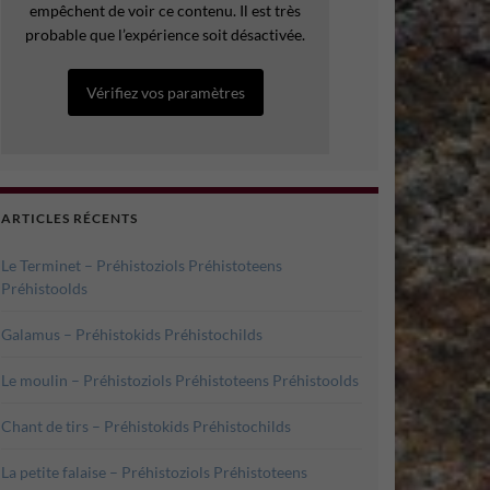
empêchent de voir ce contenu. Il est très
probable que l’expérience soit désactivée.
Vérifiez vos paramètres
ARTICLES RÉCENTS
Le Terminet – Préhistoziols Préhistoteens
Préhistoolds
Galamus – Préhistokids Préhistochilds
Le moulin – Préhistoziols Préhistoteens Préhistoolds
Chant de tirs – Préhistokids Préhistochilds
La petite falaise – Préhistoziols Préhistoteens