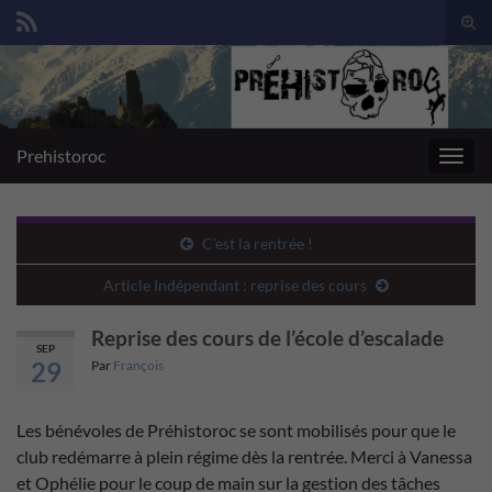
Togg
sear
Search for:
for
Prehistoroc
Toggl
navig
C’est la rentrée !
Article Indépendant : reprise des cours
Reprise des cours de l’école d’escalade
SEP
29
Par
François
Les bénévoles de Préhistoroc se sont mobilisés pour que le
club redémarre à plein régime dès la rentrée. Merci à Vanessa
et Ophélie pour le coup de main sur la gestion des tâches