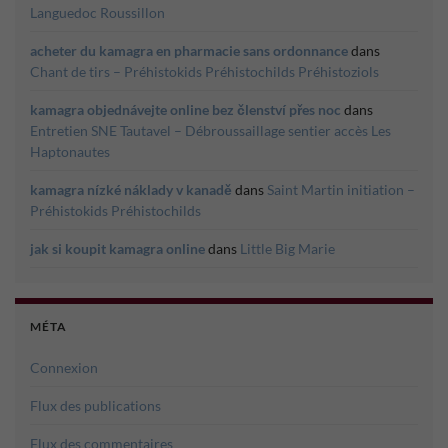
Languedoc Roussillon
acheter du kamagra en pharmacie sans ordonnance
dans
Chant de tirs – Préhistokids Préhistochilds Préhistoziols
kamagra objednávejte online bez členství přes noc
dans
Entretien SNE Tautavel – Débroussaillage sentier accès Les
Haptonautes
kamagra nízké náklady v kanadě
dans
Saint Martin initiation –
Préhistokids Préhistochilds
jak si koupit kamagra online
dans
Little Big Marie
MÉTA
Connexion
Flux des publications
Flux des commentaires