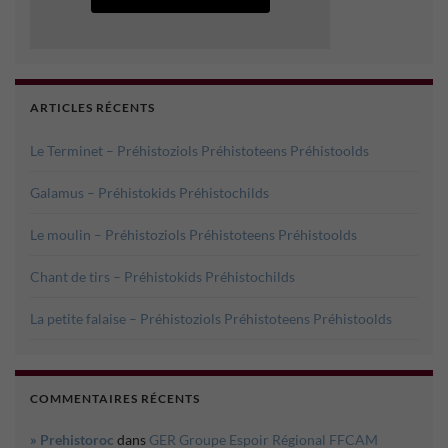
ARTICLES RÉCENTS
Le Terminet – Préhistoziols Préhistoteens Préhistoolds
Galamus – Préhistokids Préhistochilds
Le moulin – Préhistoziols Préhistoteens Préhistoolds
Chant de tirs – Préhistokids Préhistochilds
La petite falaise – Préhistoziols Préhistoteens Préhistoolds
COMMENTAIRES RÉCENTS
» Prehistoroc
dans
GER Groupe Espoir Régional FFCAM