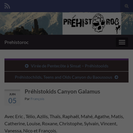
Togg
sear
Search for:
for
Prehistoroc
Toggl
navig
Virée de Pentecôte à Sinsat – Préhistoolds
Préhistochilds, Teens and Olds Canyon du Baoussous
Préhistokids Canyon Galamus
JUIN
05
Par
François
Avec Eric , Télio, Azilis, Thaïs, Raphaël, Mahé, Agathe, Matis,
Catherine, Louise, Roxane, Christophe, Sylvain, Vincent,
Vanessa, Nico et François.