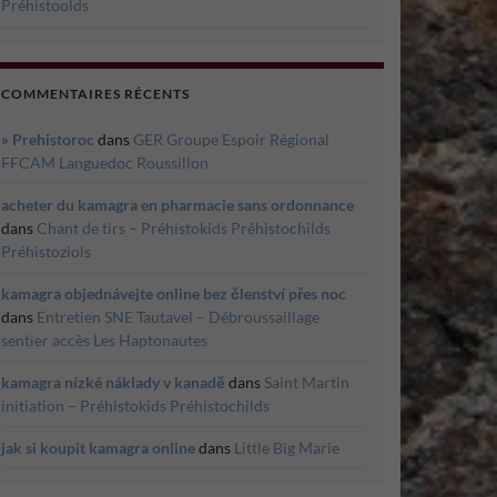
Préhistoolds
COMMENTAIRES RÉCENTS
» Prehistoroc
dans
GER Groupe Espoir Régional
FFCAM Languedoc Roussillon
acheter du kamagra en pharmacie sans ordonnance
dans
Chant de tirs – Préhistokids Préhistochilds
Préhistoziols
kamagra objednávejte online bez členství přes noc
dans
Entretien SNE Tautavel – Débroussaillage
sentier accès Les Haptonautes
kamagra nízké náklady v kanadě
dans
Saint Martin
initiation – Préhistokids Préhistochilds
jak si koupit kamagra online
dans
Little Big Marie