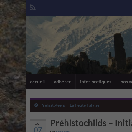
accueil
adhérer
infos pratiques
nos a
Préhistoteens – La Petite Falaise
Préhistochilds – Init
OCT
07
Par
François