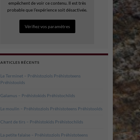
empêchent de voir ce contenu. Il est très
probable que l’expérience soit désactivée.
Vérifiez vos paramètres
ARTICLES RÉCENTS
Le Terminet – Préhistoziols Préhistoteens
Préhistoolds
Galamus – Préhistokids Préhistochilds
Le moulin – Préhistoziols Préhistoteens Préhistoolds
Chant de tirs – Préhistokids Préhistochilds
La petite falaise – Préhistoziols Préhistoteens