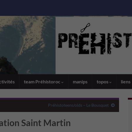
ctivités
team Préhistoroc
manips
topos
liens
Préhistoteens/olds – Le Bousquet
iation Saint Martin