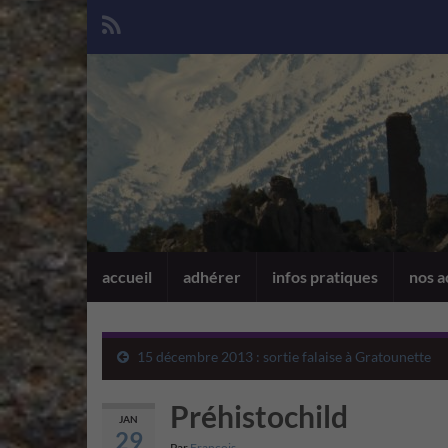
accueil
adhérer
infos pratiques
nos a
15 décembre 2013 : sortie falaise à Gratounette
Préhistochild
JAN
29
Par
François