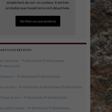
empêchent de voir ce contenu. Il est très
probable que l’expérience soit désactivée.
Vérifiez vos paramètres
ARTICLES RÉCENTS
Le Terminet – Préhistoziols Préhistoteens
Préhistoolds
Galamus – Préhistokids Préhistochilds
Le moulin – Préhistoziols Préhistoteens Préhistoolds
Chant de tirs – Préhistokids Préhistochilds
La petite falaise – Préhistoziols Préhistoteens