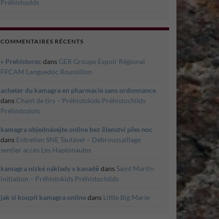
Préhistoolds
COMMENTAIRES RÉCENTS
» Prehistoroc
dans
GER Groupe Espoir Régional
FFCAM Languedoc Roussillon
acheter du kamagra en pharmacie sans ordonnance
dans
Chant de tirs – Préhistokids Préhistochilds
Préhistoziols
kamagra objednávejte online bez členství přes noc
dans
Entretien SNE Tautavel – Débroussaillage
sentier accès Les Haptonautes
kamagra nízké náklady v kanadě
dans
Saint Martin
initiation – Préhistokids Préhistochilds
jak si koupit kamagra online
dans
Little Big Marie