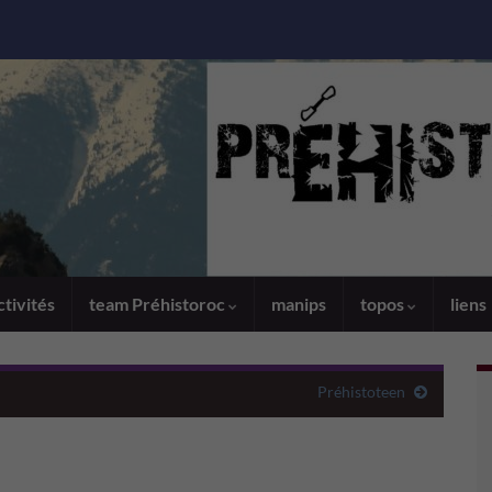
ctivités
team Préhistoroc
manips
topos
liens
Préhistoteen