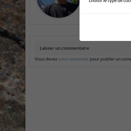
choisir le type de co
Laisser un commentaire
Vous devez
vous connecter
pour publier un com