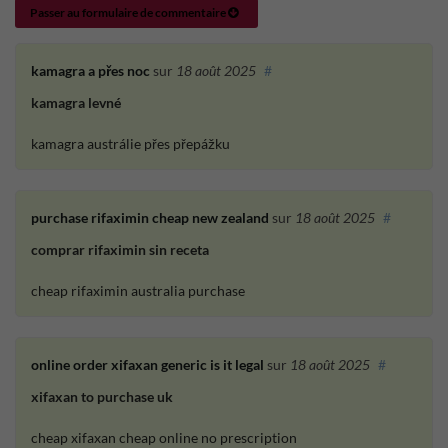
Passer au formulaire de commentaire
kamagra a přes noc
sur
18 août 2025
#
kamagra levné
kamagra austrálie přes přepážku
purchase rifaximin cheap new zealand
sur
18 août 2025
#
comprar rifaximin sin receta
cheap rifaximin australia purchase
online order xifaxan generic is it legal
sur
18 août 2025
#
xifaxan to purchase uk
cheap xifaxan cheap online no prescription