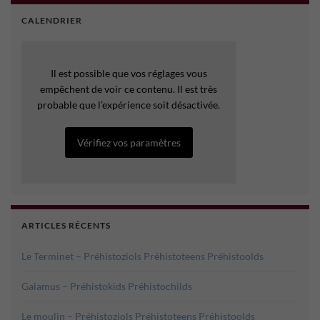
CALENDRIER
Il est possible que vos réglages vous
empêchent de voir ce contenu. Il est très
probable que l’expérience soit désactivée.
Vérifiez vos paramètres
ARTICLES RÉCENTS
Le Terminet – Préhistoziols Préhistoteens Préhistoolds
Galamus – Préhistokids Préhistochilds
Le moulin – Préhistoziols Préhistoteens Préhistoolds