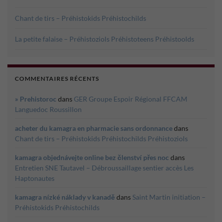
Chant de tirs – Préhistokids Préhistochilds
La petite falaise – Préhistoziols Préhistoteens Préhistoolds
COMMENTAIRES RÉCENTS
» Prehistoroc
dans
GER Groupe Espoir Régional FFCAM
Languedoc Roussillon
acheter du kamagra en pharmacie sans ordonnance
dans
Chant de tirs – Préhistokids Préhistochilds Préhistoziols
kamagra objednávejte online bez členství přes noc
dans
Entretien SNE Tautavel – Débroussaillage sentier accès Les
Haptonautes
kamagra nízké náklady v kanadě
dans
Saint Martin initiation –
Préhistokids Préhistochilds