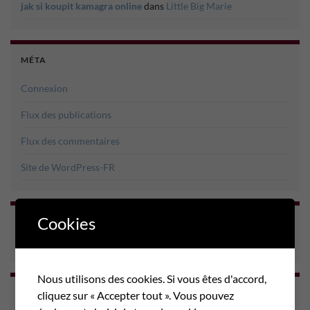
jak si koupit kamagra online
dans
Little Big Marie
MÉTA
Connexion
Flux des publications
Flux des commentaires
Site de WordPress-FR
Cookies
COMPTEUR PAGES VISITÉES
Nous utilisons des cookies. Si vous êtes d'accord,
ARCHIVES
cliquez sur « Accepter tout ». Vous pouvez