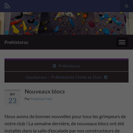
Togg
sear
Search for:
for
Prehistoroc
Toggl
navig
Préhistoroc
Gouleyrous – Préhistokids Childs et Ziols
Nouveaux blocs
SEP
23
Par
Matthias Faes
Nous avons de bonnes nouvelles pour tous les grimpeurs de
notre club ! La semaine dernière, de nouveaux blocs ont été
installés dans la salle d’escalade par nos constructeurs de