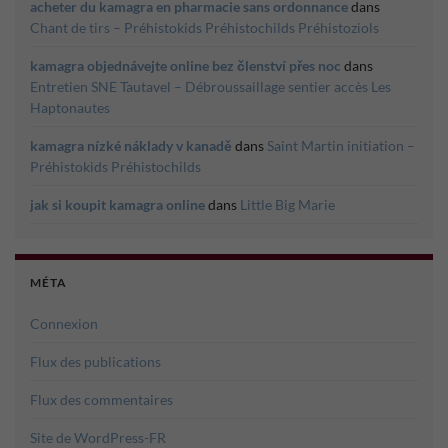
acheter du kamagra en pharmacie sans ordonnance
dans
Chant de tirs – Préhistokids Préhistochilds Préhistoziols
kamagra objednávejte online bez členství přes noc
dans
Entretien SNE Tautavel – Débroussaillage sentier accès Les
Haptonautes
kamagra nízké náklady v kanadě
dans
Saint Martin initiation –
Préhistokids Préhistochilds
jak si koupit kamagra online
dans
Little Big Marie
MÉTA
Connexion
Flux des publications
Flux des commentaires
Site de WordPress-FR