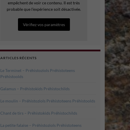
empêchent de voir ce contenu. Il est très
probable que l’expérience soit désactivée.
Vérifiez vos paramètres
ARTICLES RÉCENTS
Le Terminet – Préhistoziols Préhistoteens
Préhistoolds
Galamus – Préhistokids Préhistochilds
Le moulin – Préhistoziols Préhistoteens Préhistoolds
Chant de tirs – Préhistokids Préhistochilds
La petite falaise – Préhistoziols Préhistoteens