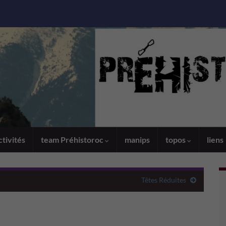
ctivités
team Préhistoroc
manips
topos
liens
Têtes Réduites