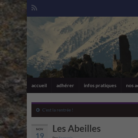
accueil
adhérer
infos pratiques
nos a
C’est la rentrée !
Les Abeilles
NOV
19
Par
François