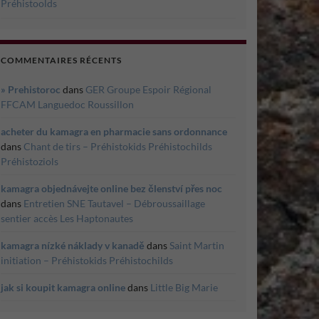
Préhistoolds
COMMENTAIRES RÉCENTS
» Prehistoroc
dans
GER Groupe Espoir Régional
FFCAM Languedoc Roussillon
acheter du kamagra en pharmacie sans ordonnance
dans
Chant de tirs – Préhistokids Préhistochilds
Préhistoziols
kamagra objednávejte online bez členství přes noc
dans
Entretien SNE Tautavel – Débroussaillage
sentier accès Les Haptonautes
kamagra nízké náklady v kanadě
dans
Saint Martin
initiation – Préhistokids Préhistochilds
jak si koupit kamagra online
dans
Little Big Marie