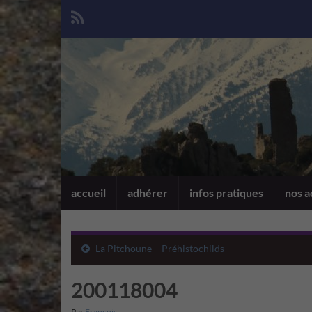
accueil
adhérer
infos pratiques
nos a
La Pitchoune – Préhistochilds
200118004
Par
François