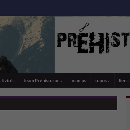
ctivités
team Préhistoroc
manips
topos
liens