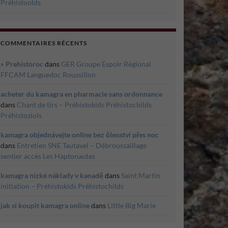
Préhistoolds
COMMENTAIRES RÉCENTS
» Prehistoroc
dans
GER Groupe Espoir Régional
FFCAM Languedoc Roussillon
acheter du kamagra en pharmacie sans ordonnance
dans
Chant de tirs – Préhistokids Préhistochilds
Préhistoziols
kamagra objednávejte online bez členství přes noc
dans
Entretien SNE Tautavel – Débroussaillage
sentier accès Les Haptonautes
kamagra nízké náklady v kanadě
dans
Saint Martin
initiation – Préhistokids Préhistochilds
jak si koupit kamagra online
dans
Little Big Marie