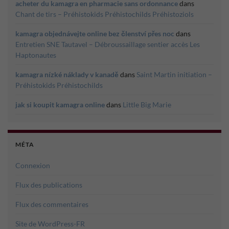
acheter du kamagra en pharmacie sans ordonnance
dans
Chant de tirs – Préhistokids Préhistochilds Préhistoziols
kamagra objednávejte online bez členství přes noc
dans
Entretien SNE Tautavel – Débroussaillage sentier accès Les
Haptonautes
kamagra nízké náklady v kanadě
dans
Saint Martin initiation –
Préhistokids Préhistochilds
jak si koupit kamagra online
dans
Little Big Marie
MÉTA
Connexion
Flux des publications
Flux des commentaires
Site de WordPress-FR