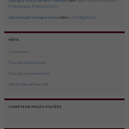
kamagra nízké náklady v kanadě
dans
Saint Martin initiation –
Préhistokids Préhistochilds
jak si koupit kamagra online
dans
Little Big Marie
MÉTA
Connexion
Flux des publications
Flux des commentaires
Site de WordPress-FR
COMPTEUR PAGES VISITÉES