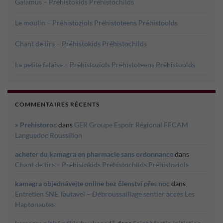
Galamus – Préhistokids Préhistochilds
Le moulin – Préhistoziols Préhistoteens Préhistoolds
Chant de tirs – Préhistokids Préhistochilds
La petite falaise – Préhistoziols Préhistoteens Préhistoolds
COMMENTAIRES RÉCENTS
» Prehistoroc
dans
GER Groupe Espoir Régional FFCAM
Languedoc Roussillon
acheter du kamagra en pharmacie sans ordonnance
dans
Chant de tirs – Préhistokids Préhistochilds Préhistoziols
kamagra objednávejte online bez členství přes noc
dans
Entretien SNE Tautavel – Débroussaillage sentier accès Les
Haptonautes