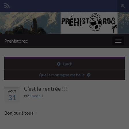
Togg
sear
Search for:
for
Prehistoroc
Toggl
navig
Llech
Que la montagne est belle
C’est la rentrée !!!
AOÛT
31
Par
François
Bonjour à tous !