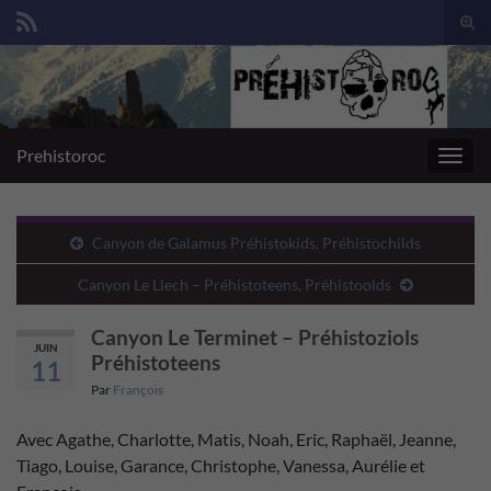
Togg
sear
Search for:
for
Prehistoroc
Toggl
navig
Canyon de Galamus Préhistokids, Préhistochilds
Canyon Le Llech – Préhistoteens, Préhistoolds
Canyon Le Terminet – Préhistoziols
JUIN
Préhistoteens
11
Par
François
Avec Agathe, Charlotte, Matis, Noah, Eric, Raphaël, Jeanne,
Tiago, Louise, Garance, Christophe, Vanessa, Aurélie et