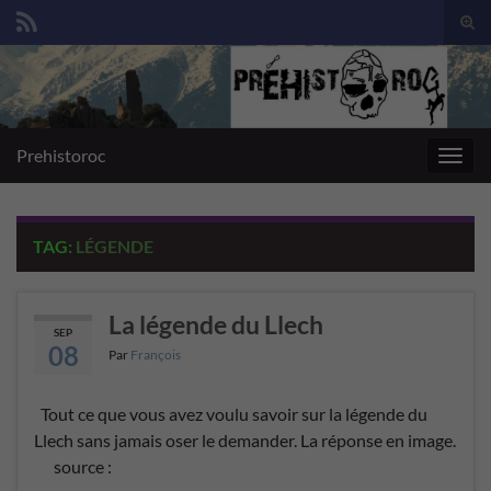
Togg
sear
Search for:
for
Prehistoroc
Toggl
navig
TAG:
LÉGENDE
La légende du Llech
SEP
08
Par
François
Tout ce que vous avez voulu savoir sur la légende du
Llech sans jamais oser le demander. La réponse en image.
source :