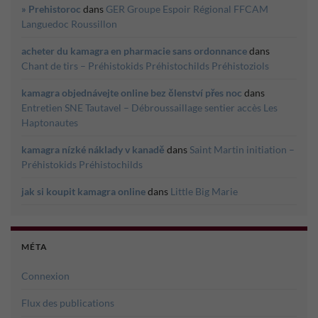
» Prehistoroc
dans
GER Groupe Espoir Régional FFCAM
Languedoc Roussillon
acheter du kamagra en pharmacie sans ordonnance
dans
Chant de tirs – Préhistokids Préhistochilds Préhistoziols
kamagra objednávejte online bez členství přes noc
dans
Entretien SNE Tautavel – Débroussaillage sentier accès Les
Haptonautes
kamagra nízké náklady v kanadě
dans
Saint Martin initiation –
Préhistokids Préhistochilds
jak si koupit kamagra online
dans
Little Big Marie
MÉTA
Connexion
Flux des publications