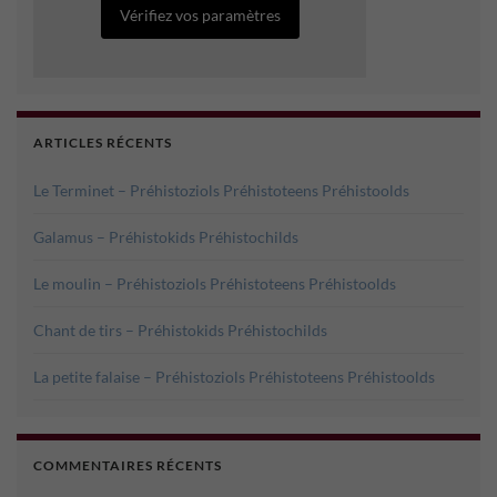
Vérifiez vos paramètres
ARTICLES RÉCENTS
Le Terminet – Préhistoziols Préhistoteens Préhistoolds
Galamus – Préhistokids Préhistochilds
Le moulin – Préhistoziols Préhistoteens Préhistoolds
Chant de tirs – Préhistokids Préhistochilds
La petite falaise – Préhistoziols Préhistoteens Préhistoolds
COMMENTAIRES RÉCENTS