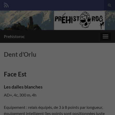
Togg
sear
Search for:
for
Prehistoroc
Toggl
navig
Dent d’Orlu
Face Est
Les dalles blanches
AD+, 4c, 300 m, 4h
Equipement : relais équipés, de 3 à 8 points par longueur,
équipement intelligent (les points sont positionnées juste