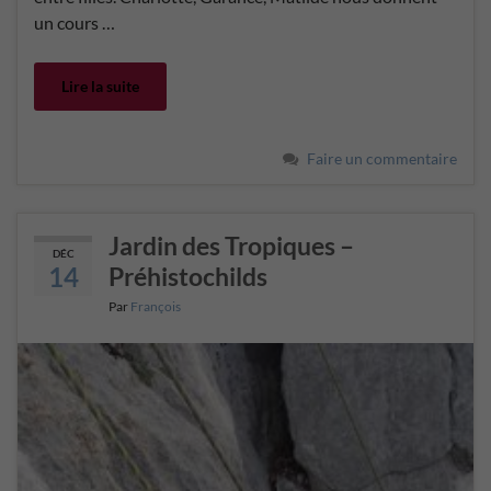
un cours …
Lire la suite
Faire un commentaire
Jardin des Tropiques –
DÉC
14
Préhistochilds
Par
François