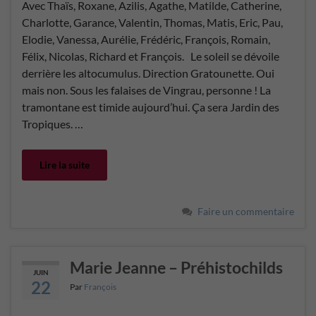
Avec Thaïs, Roxane, Azilis, Agathe, Matilde, Catherine,
Charlotte, Garance, Valentin, Thomas, Matis, Eric, Pau,
Elodie, Vanessa, Aurélie, Frédéric, François, Romain,
Félix, Nicolas, Richard et François. Le soleil se dévoile
derrière les altocumulus. Direction Gratounette. Oui
mais non. Sous les falaises de Vingrau, personne ! La
tramontane est timide aujourd’hui. Ça sera Jardin des
Tropiques. …
Lire la suite
Faire un commentaire
Marie Jeanne – Préhistochilds
JUIN
22
Par
François