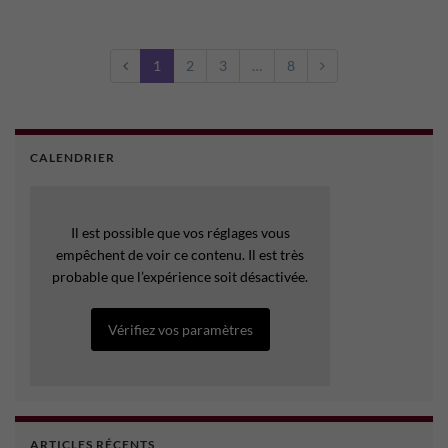
1
2
3
…
8
CALENDRIER
Il est possible que vos réglages vous
empêchent de voir ce contenu. Il est très
probable que l’expérience soit désactivée.
Vérifiez vos paramètres
ARTICLES RÉCENTS