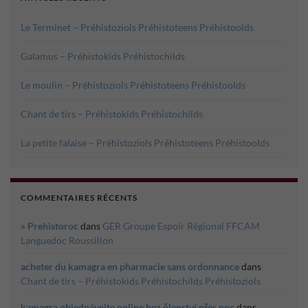
Le Terminet – Préhistoziols Préhistoteens Préhistoolds
Galamus – Préhistokids Préhistochilds
Le moulin – Préhistoziols Préhistoteens Préhistoolds
Chant de tirs – Préhistokids Préhistochilds
La petite falaise – Préhistoziols Préhistoteens Préhistoolds
COMMENTAIRES RÉCENTS
» Prehistoroc
dans
GER Groupe Espoir Régional FFCAM
Languedoc Roussillon
acheter du kamagra en pharmacie sans ordonnance
dans
Chant de tirs – Préhistokids Préhistochilds Préhistoziols
kamagra objednávejte online bez členství přes noc
dans