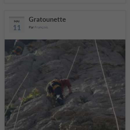
Gratounette
MAI
11
Par
François