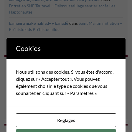
Entretien SNE Tautavel – Débroussaillage sentier accès Les
Haptonautes
kamagra nízké náklady v kanadě
dans
Saint Martin initiation –
Préhistokids Préhistochilds
jak si koupit kamagra online
dans
Little Big Marie
Cookies
MÉTA
Nous utilisons des cookies. Si vous êtes d'accord,
Connexion
cliquez sur « Accepter tout ». Vous pouvez
également choisir le type de cookies que vous
Flux des publications
souhaitez en cliquant sur « Paramètres ».
Flux des commentaires
Site de WordPress-FR
Réglages