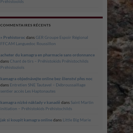
Préhistoolds
COMMENTAIRES RÉCENTS
» Prehistoroc
dans
GER Groupe Espoir Régional
FFCAM Languedoc Roussillon
acheter du kamagra en pharmacie sans ordonnance
dans
Chant de tirs – Préhistokids Préhistochilds
Préhistoziols
kamagra objednávejte online bez členství přes noc
dans
Entretien SNE Tautavel – Débroussaillage
sentier accès Les Haptonautes
kamagra nízké náklady v kanadě
dans
Saint Martin
initiation – Préhistokids Préhistochilds
jak si koupit kamagra online
dans
Little Big Marie