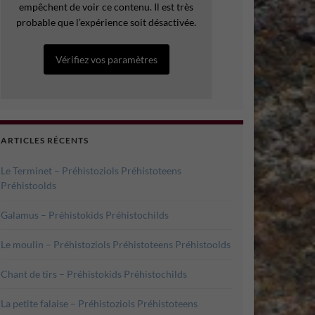
empêchent de voir ce contenu. Il est très
probable que l’expérience soit désactivée.
Vérifiez vos paramètres
ARTICLES RÉCENTS
Le Terminet – Préhistoziols Préhistoteens
Préhistoolds
Galamus – Préhistokids Préhistochilds
Le moulin – Préhistoziols Préhistoteens Préhistoolds
Chant de tirs – Préhistokids Préhistochilds
La petite falaise – Préhistoziols Préhistoteens