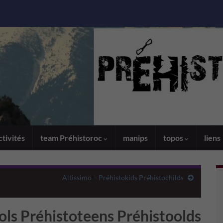
ctivités
team Préhistoroc
manips
topos
liens
Altissimo – Préhistokids Préhistochilds
iols Préhistoteens Préhistoolds