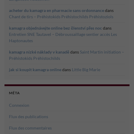
acheter du kamagra en pharmacie sans ordonnance
dans
Chant de tirs – Préhistokids Préhistochilds Préhistoziols
kamagra objednávejte online bez členství přes noc
dans
Entretien SNE Tautavel – Débroussaillage sentier accès Les
Haptonautes
kamagra nízké náklady v kanadě
dans
Saint Martin initiation –
Préhistokids Préhistochilds
jak si koupit kamagra online
dans
Little Big Marie
MÉTA
Connexion
Flux des publications
Flux des commentaires