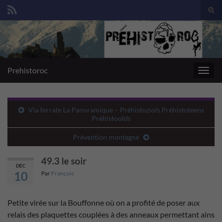
Togg
sear
Search for:
for
Prehistoroc
Toggl
navig
Via ferrate La Panoramique – Préhistoziols Préhistoteens
Préhistoolds
Prévention montagne
49.3 le soir
DÉC
10
Par
François
Petite virée sur la Bouffonne où on a profité de poser aux
relais des plaquettes couplées à des anneaux permettant ains