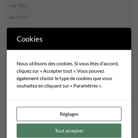
mai 2023
avril 2023
mars 2023
Cookies
février 2023
janvier 2023
Nous utilisons des cookies. Si vous êtes d'accord,
décembre 2022
cliquez sur « Accepter tout ». Vous pouvez
novembre 2022
également choisir le type de cookies que vous
souhaitez en cliquant sur « Paramètres ».
octobre 2022
août 2022
juin 2022
Réglages
mai 2022
Tout accepter
avril 2022