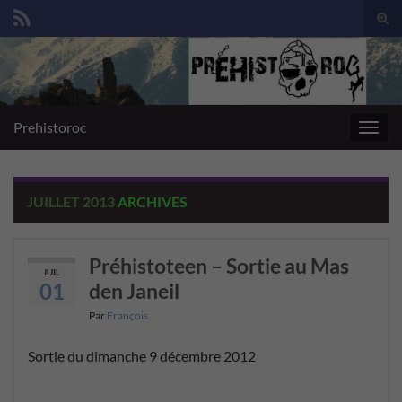
Togg
sear
Search for:
for
Prehistoroc
Toggl
navig
JUILLET 2013
ARCHIVES
Préhistoteen – Sortie au Mas
JUIL
01
den Janeil
Par
François
Sortie du dimanche 9 décembre 2012